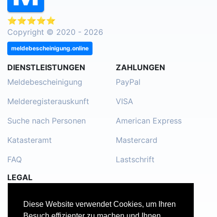
⭐⭐⭐⭐⭐
Copyright © 2020 - 2026
meldebescheinigung.online
DIENSTLEISTUNGEN
ZAHLUNGEN
Meldebescheinigung
PayPal
Melderegisterauskunft
VISA
Suche nach Personen
American Express
Katasteramt
Mastercard
FAQ
Lastschrift
LEGAL
Impressum
Diese Website verwendet Cookies, um Ihren
Kontakt
Besuch effizienter zu machen und Ihnen