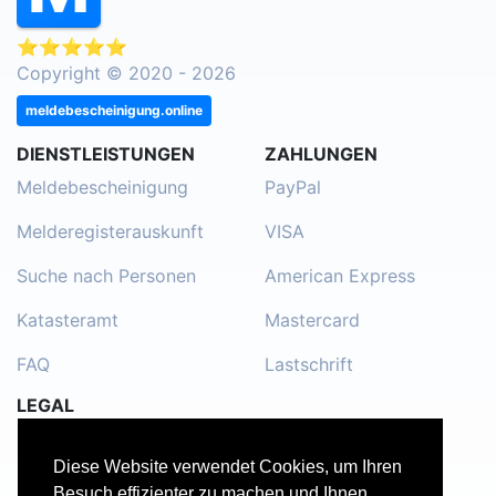
⭐⭐⭐⭐⭐
Copyright © 2020 - 2026
meldebescheinigung.online
DIENSTLEISTUNGEN
ZAHLUNGEN
Meldebescheinigung
PayPal
Melderegisterauskunft
VISA
Suche nach Personen
American Express
Katasteramt
Mastercard
FAQ
Lastschrift
LEGAL
Impressum
Diese Website verwendet Cookies, um Ihren
Kontakt
Besuch effizienter zu machen und Ihnen