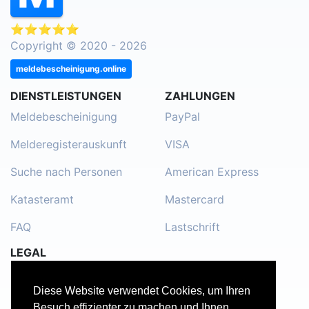
⭐⭐⭐⭐⭐
Copyright © 2020 - 2026
meldebescheinigung.online
DIENSTLEISTUNGEN
ZAHLUNGEN
Meldebescheinigung
PayPal
Melderegisterauskunft
VISA
Suche nach Personen
American Express
Katasteramt
Mastercard
FAQ
Lastschrift
LEGAL
Impressum
Diese Website verwendet Cookies, um Ihren
Kontakt
Besuch effizienter zu machen und Ihnen