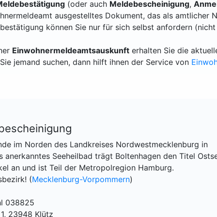
eldebestätigung
(oder auch
Meldebescheinigung
,
Anmel
hnermeldeamt ausgestelltes Dokument, das als amtlicher N
bestätigung können Sie nur für sich selbst anfordern (nicht
iner
Einwohnermeldeamtsauskunft
erhalten Sie die aktue
Sie jemand suchen, dann hilft ihnen der Service von
Einwo
bescheinigung
nde im Norden des Landkreises Nordwestmecklenburg in
 anerkanntes Seeheilbad trägt Boltenhagen den Titel Osts
l an und ist Teil der Metropolregion Hamburg.
bezirk! (
Mecklenburg-Vorpommern
)
hl 038825
1, 23948 Klütz