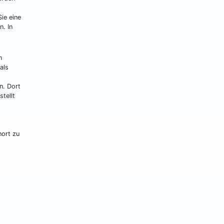
ie eine
. In
n
als
n. Dort
tellt
nort zu