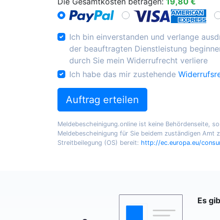
Die Gesamtkosten betragen:
19,80 €
Ich bin einverstanden und verlange ausdr
der beauftragten Dienstleistung beginnen
durch Sie mein Widerrufrecht verliere
Ich habe das mir zustehende
Widerrufsr
Auftrag erteilen
Meldebescheinigung.online ist keine Behördenseite, sond
Meldebescheinigung für Sie beidem zuständigen Amt zu
Streitbeilegung (OS) bereit:
http://ec.europa.eu/cons
Es gi