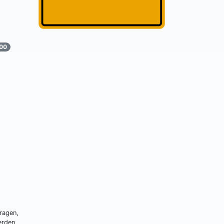
:00
ragen,
erden