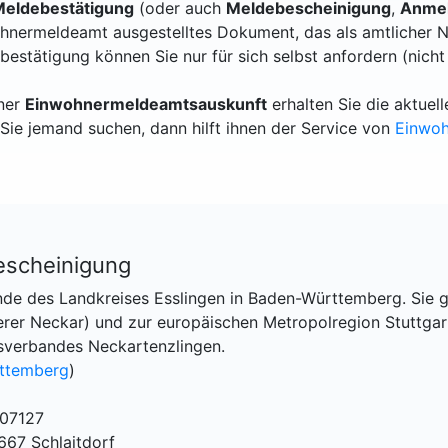
eldebestätigung
(oder auch
Meldebescheinigung
,
Anmel
hnermeldeamt ausgestelltes Dokument, das als amtlicher N
bestätigung können Sie nur für sich selbst anfordern (nicht
iner
Einwohnermeldeamtsauskunft
erhalten Sie die aktue
Sie jemand suchen, dann hilft ihnen der Service von
Einwo
escheinigung
ande des Landkreises Esslingen in Baden-Württemberg. Sie 
lerer Neckar) und zur europäischen Metropolregion Stuttgar
sverbandes Neckartenzlingen.
ttemberg
)
 07127
667 Schlaitdorf