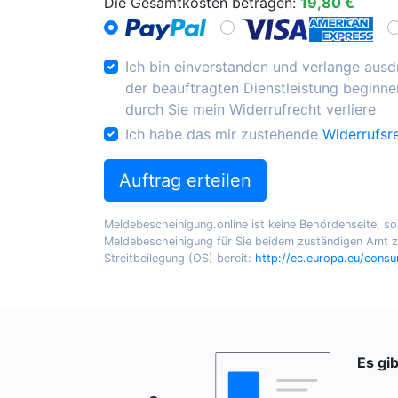
Die Gesamtkosten betragen:
19,80 €
Ich bin einverstanden und verlange ausdr
der beauftragten Dienstleistung beginnen
durch Sie mein Widerrufrecht verliere
Ich habe das mir zustehende
Widerrufsr
Auftrag erteilen
Meldebescheinigung.online ist keine Behördenseite, sond
Meldebescheinigung für Sie beidem zuständigen Amt zu
Streitbeilegung (OS) bereit:
http://ec.europa.eu/cons
Es gi