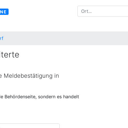
INE
rf
terte
ne Meldebestätigung in
lle Behördenseite, sondern es handelt