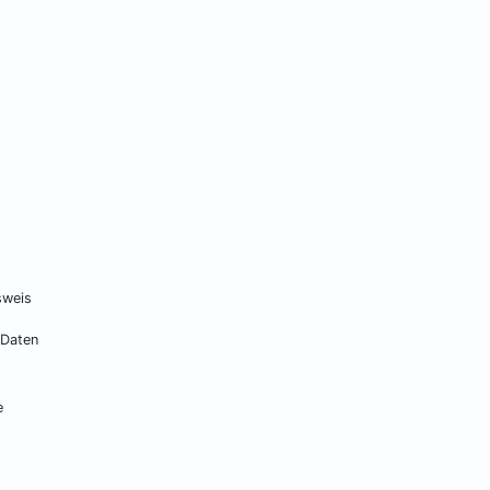
sweis
 Daten
e