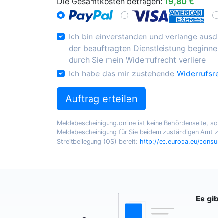
Die Gesamtkosten betragen:
19,80 €
Ich bin einverstanden und verlange ausdr
der beauftragten Dienstleistung beginnen
durch Sie mein Widerrufrecht verliere
Ich habe das mir zustehende
Widerrufsr
Auftrag erteilen
Meldebescheinigung.online ist keine Behördenseite, sond
Meldebescheinigung für Sie beidem zuständigen Amt zu
Streitbeilegung (OS) bereit:
http://ec.europa.eu/cons
Es gi