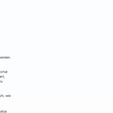
wenden.
ortal
ert,
zu
ch, wie
tatus