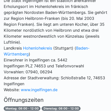
Die Stadt Ingelfingen ist ein staatlich anerkannter
Erholungsort im Hohenlohekreis im fränkisch
geprägten Nordosten Baden-Württembergs. Sie gehört
zur Region Heilbronn-Franken (bis 20. Mai 2003
Region Franken). Sie liegt am unteren Kocher, über 35
Kilometer nordöstlich von Heilbronn und etwa drei
Kilometer westnordwestlich von Künzelsau (jeweils
Luftlinie).
Landkreis
Hohenlohekreis
(Stuttgart) (
Baden-
Württemberg
)
Einwohner in Ingelfingen ca. 5442
Ingelfingen PLZ 74653 und Telefonvorwahl
Vorwahlen: 07940, 06294
Adresse der Stadtverwaltung: Schloßstraße 12, 74653
Ingelfingen
Website:
www.ingelfingen.de
Öffnungszeiten
Montag: 08:00 - 12:00
Dienstag: 08:00 - 12:00