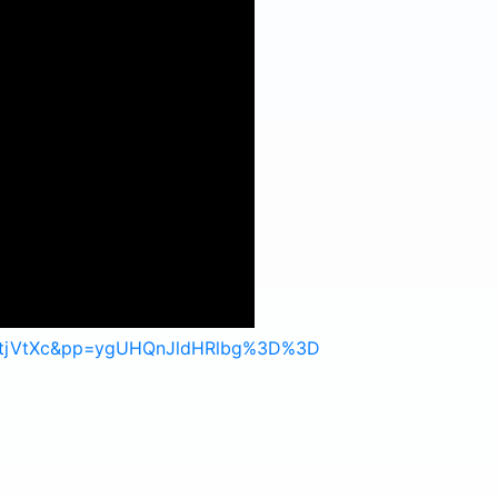
WXtjVtXc&pp=ygUHQnJldHRlbg%3D%3D