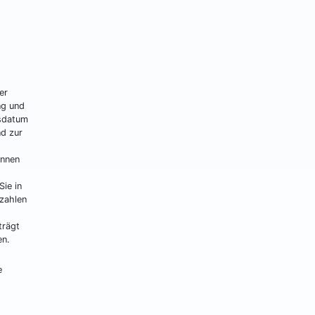
er
ng und
tsdatum
nd zur
önnen
ie in
ezahlen
trägt
en.
e