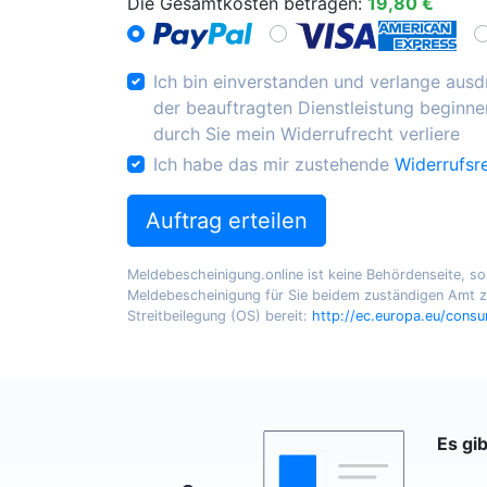
Die Gesamtkosten betragen:
19,80 €
Ich bin einverstanden und verlange ausdr
der beauftragten Dienstleistung beginnen
durch Sie mein Widerrufrecht verliere
Ich habe das mir zustehende
Widerrufsr
Auftrag erteilen
Meldebescheinigung.online ist keine Behördenseite, sond
Meldebescheinigung für Sie beidem zuständigen Amt zu
Streitbeilegung (OS) bereit:
http://ec.europa.eu/cons
Es gi