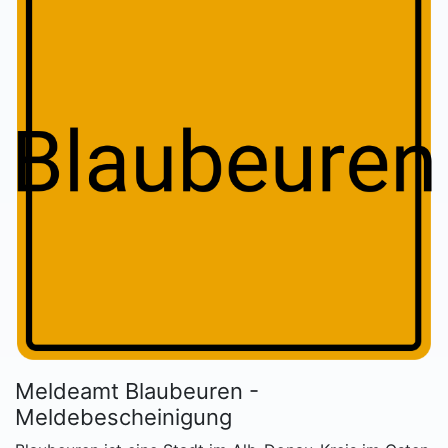
Meldeamt Blaubeuren -
Meldebescheinigung