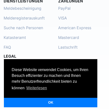
DIENSTLEISTUNGEN
ZAHLUNGEN
Meldebescheinigung
PayPal
Melderegisterauskunft
VISA
Suche nach Personen
American Express
Katasteramt
Mastercard
FAQ
Lastschrift
LEGAL
Impressum
Diese Website verwendet Cookies, um Ihren
Kontakt
Besuch effizienter zu machen und Ihnen
mehr Benutzerfreundlichkeit bieten zu
Datenschutzerklärung
können
Weiterlesen
Nutzungsbedingungen
OK