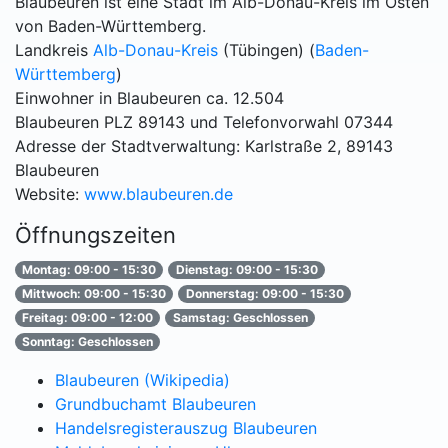
Blaubeuren ist eine Stadt im Alb-Donau-Kreis im Osten
von Baden-Württemberg.
Landkreis
Alb-Donau-Kreis
(Tübingen) (
Baden-
Württemberg
)
Einwohner in Blaubeuren ca. 12.504
Blaubeuren PLZ 89143 und Telefonvorwahl 07344
Adresse der Stadtverwaltung: Karlstraße 2, 89143
Blaubeuren
Website:
www.blaubeuren.de
Öffnungszeiten
Montag: 09:00 - 15:30
Dienstag: 09:00 - 15:30
Mittwoch: 09:00 - 15:30
Donnerstag: 09:00 - 15:30
Freitag: 09:00 - 12:00
Samstag: Geschlossen
Sonntag: Geschlossen
Blaubeuren (Wikipedia)
Grundbuchamt Blaubeuren
Handelsregisterauszug Blaubeuren