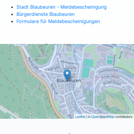
Stadt Blaubeuren - Meldebescheinigung
Bürgerdienste Blaubeuren
Formulare für Meldebescheinigungen
Leaflet
| ©
OpenStreetMap
contributors