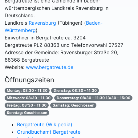
Bergatreute ist eine Gemeinde im baden-
württembergischen Landkreis Ravensburg in
Deutschland.
Landkreis
Ravensburg
(Tübingen) (
Baden-
Württemberg
)
Einwohner in Bergatreute ca. 3204
Bergatreute PLZ 88368 und Telefonvorwahl 07527
Adresse der Gemeinde: Ravensburger Straße 20,
88368 Bergatreute
Website:
www.bergatreute.de
Öffnungszeiten
Montag: 08:30 - 11:30
Dienstag: 08:30 - 11:30
Mittwoch: 08:30 - 11:30
Donnerstag: 08:30 - 11:30 13:30 - 15:00
Freitag: 08:30 - 11:30
Samstag: Geschlossen
Sonntag: Geschlossen
Bergatreute (Wikipedia)
Grundbuchamt Bergatreute