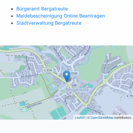
Bürgeramt Bergatreute
Meldebescheinigung Online Beantragen
Stadtverwaltung Bergatreute
Leaflet
| ©
OpenStreetMap
contributors