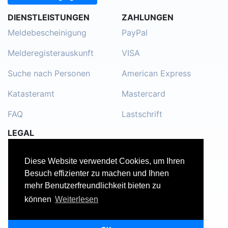
DIENSTLEISTUNGEN
ZAHLUNGEN
Meldebescheinigung
PayPal
Melderegisterauskunft
VISA
Suche nach Personen
American Express
Katasteramt
Mastercard
FAQ
Lastschrift
LEGAL
Impressum
Diese Website verwendet Cookies, um Ihren
Kontakt
Besuch effizienter zu machen und Ihnen
mehr Benutzerfreundlichkeit bieten zu
Datenschutzerklärung
können
Weiterlesen
Nutzungsbedingungen